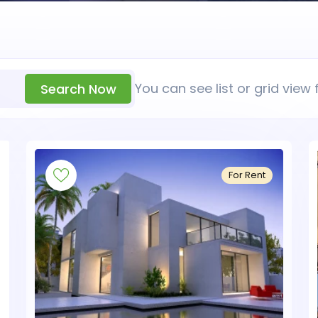
You can see list or grid view 
Search Now
For Rent