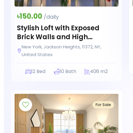
৳150.00
/daily
Stylish Loft with Exposed
Brick Walls and High
Ceilings
New York, Jackson Heights, 11372, NY,
United States
12 Bed
10 Bath
406 m2
For Sale