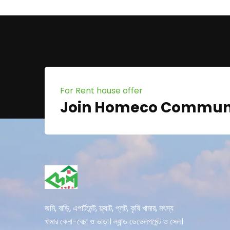
For Rent house offer
Join Homeco Commun
জমি, বাড়ি, এপার্টমেন্ট, ফ্ল্যাট, প্লট, কৃষি খামার, মৎস্য
খামার কেনা-বেচা ও ভাড়া। ল্যান্ড ডেভেলপমেন্ট ও সেল।