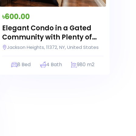
৳600.00
Elegant Condo in a Gated
Community with Plenty of
Amenities
Jackson Heights, 11372, NY, United States
8 Bed
4 Bath
980 m2