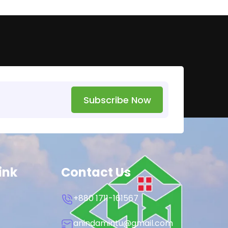
Subscribe Now
ink
Contact Us
+880 1711-161567
anindamintu@gmail.com