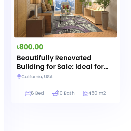
৳800.00
Beautifully Renovated
Building for Sale: Ideal for
Commercial Use
California, USA
8 Bed
10 Bath
450 m2