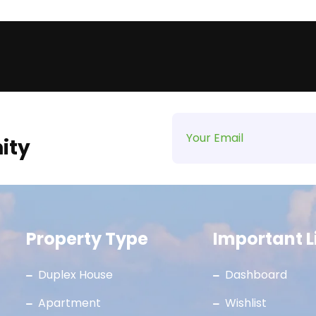
ity
Property Type
Important L
Duplex House
Dashboard
Apartment
Wishlist