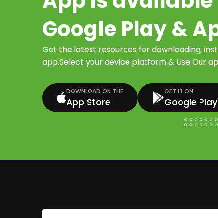
App is available 
Google Play & A
Get the latest resources for downloading, ins
app.Select your device platform & Use Our app
DOWNLOAD ON THE
GET IT ON
App Store
Google Play