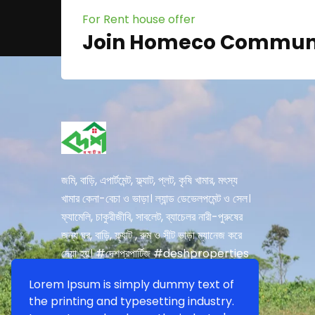
For Rent house offer
Join Homeco Commun
জমি, বাড়ি, এপার্টমেন্ট, ফ্ল্যাট, প্লট, কৃষি খামার, মৎস্য
খামার কেনা-বেচা ও ভাড়া। ল্যান্ড ডেভেলপমেন্ট ও সেল।
ফ্যামেলি, চাকুরীজীবি, সাবলেট, ব্যাচেলর নারী-পুরুষের
জন্য ঘর, বাড়ি, ফ্ল্যাট , রুম ও সীট ভাড়া ম্যানেজ করে
দেয়া হয়। #দেশপ্রপার্টিজ #deshproperties
Lorem Ipsum is simply dummy text of
the printing and typesetting industry.