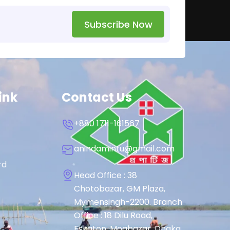
Subscribe Now
ink
Contact Us
+880 1711-161567
anindamintu@gmail.com
rd
Head Office : 38
Chotobazar, GM Plaza,
Mymensingh-2200. Branch
Office : 18 Dilu Road,
Eskaton, Mogbazar, Dhaka.