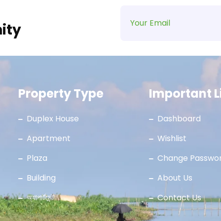
ity
Property Type
Important L
Duplex House
Dashboard
Apartment
Wishlist
Plaza
Change Passwo
Building
About Us
অ্যাপার্টমেন্ট
Contact Us