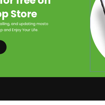
for free on
pp Store
talling, and updating mosto
 and Enjoy Your Life.